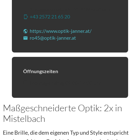
Roseggerstraße 45
|
2130
Mistelbach
+43 2572 21 65 20
(Öffnet eventuell ein Program
https://www.optik-janner.at/
(Öffnet in einem neuen
ro45@optik-janner.at
(Öffnet eventuell ein Progra
Öffnungszeiten
Montag-Freitag 09:00-17:00 Uhr
Maßgeschneiderte Optik: 2x in
Mistelbach
Eine Brille, die dem eigenen Typ und Style entspricht