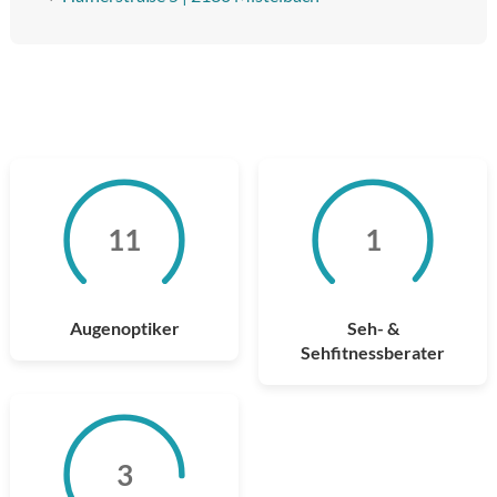
11
11
1
1
Augenoptiker
Seh- &
Sehfitnessberater
3
3