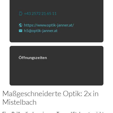
Hafnerstraße 5
|
2130
Mistelbach
+43 2572 21 65 11
(Öffnet eventuell ein Program
https://www.optik-janner.at/
(Öffnet in einem neuen
h5@optik-janner.at
(Öffnet eventuell ein Programm
Öffnungszeiten
Montag - Freitag 08:30 - 17:30 Uhr
Samstag 09:00 - 12:30 Uhr
Maßgeschneiderte Optik: 2x in
Mistelbach