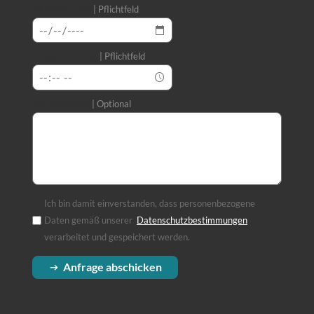
Wunschtermin
Pflichtfeld
Wunsch-Uhrzeit
Pflichtfeld
Ihre Nachricht
Optional
Ich bin damit einverstanden, dass personenbezogene
Daten gemäß unserer
Datenschutzbestimmungen
(Öffnet in einem
verarbeitet und gespeichert werden.
Anfrage abschicken