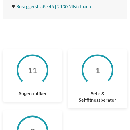
Roseggerstraße 45 | 2130 Mistelbach
11
11
1
1
Augenoptiker
Seh- &
Sehfitnessberater