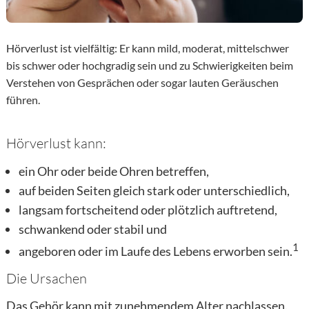
Hörverlust ist vielfältig: Er kann mild, moderat, mittelschwer
bis schwer oder hochgradig sein und zu Schwierigkeiten beim
Verstehen von Gesprächen oder sogar lauten Geräuschen
führen.
Hier finden Sie Ihren Experten
Hörverlust kann:
ein Ohr oder beide Ohren betreffen,
auf beiden Seiten gleich stark oder unterschiedlich,
langsam fortscheitend oder plötzlich auftretend,
schwankend oder stabil und
1
angeboren oder im Laufe des Lebens erworben sein.
Die Ursachen
Das Gehör kann mit zunehmendem Alter nachlassen.