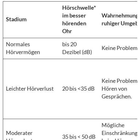
Hörschwelle*
im besser
Wahrnehmung 
Stadium
hörenden
ruhiger Umgeb
Ohr
Normales
bis 20
Keine Problem
Hörvermögen
Dezibel (dB)
Keine Probleme
Leichter Hörverlust
20 bis <35 dB
Hören von
Gesprächen.
Mögliche
Moderater
Einschränkung
35 bis < 50 dB