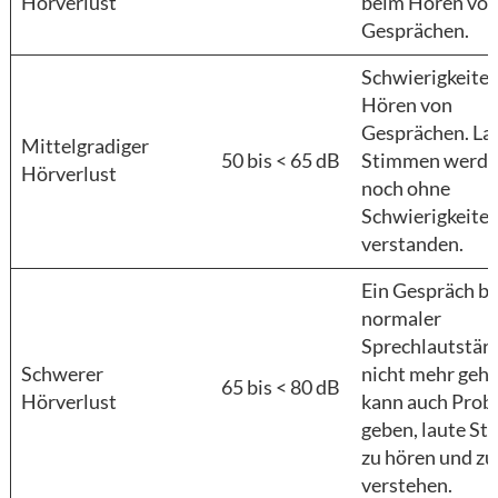
Hörverlust
beim Hören vo
Gesprächen.
Schwierigkeite
Hören von
Gesprächen. La
Mittelgradiger
50 bis < 65 dB
Stimmen werd
Hörverlust
noch ohne
Schwierigkeite
verstanden.
Ein Gespräch be
normaler
Sprechlautstärk
Schwerer
nicht mehr gehö
65 bis < 80 dB
Hörverlust
kann auch Prob
geben, laute S
zu hören und zu
verstehen.