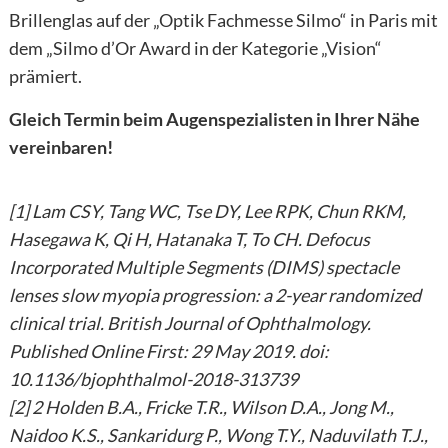
Brillenglas auf der „Optik Fachmesse Silmo“ in Paris mit
dem „Silmo d’Or Award in der Kategorie „Vision“
prämiert.
Gleich Termin beim Augenspezialisten in Ihrer Nähe
vereinbaren!
Hier finden Sie Ihren Experten
[1] Lam CSY, Tang WC, Tse DY, Lee RPK, Chun RKM,
Hasegawa K, Qi H, Hatanaka T, To CH. Defocus
Incorporated Multiple Segments (DIMS) spectacle
lenses slow myopia progression: a 2-year randomized
clinical trial. British Journal of Ophthalmology.
Published Online First: 29 May 2019. doi:
10.1136/bjophthalmol-2018-313739
[2] 2 Holden B.A., Fricke T.R., Wilson D.A., Jong M.,
Naidoo K.S., Sankaridurg P., Wong T.Y., Naduvilath T.J.,