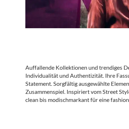
Details zur Name der Marke
Auffallende Kollektionen und trendiges D
Individualität und Authentizität. Ihre Fa
Statement. Sorgfältig ausgewählte Eleme
Zusammenspiel. Inspiriert vom Street St
clean bis modischmarkant für eine fashiona