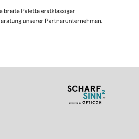
breite Palette erstklassiger
 Beratung unserer Partnerunternehmen.
(Öffnet in e