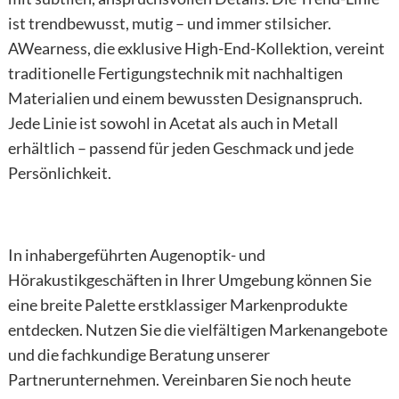
ist trendbewusst, mutig – und immer stilsicher.
AWearness, die exklusive High-End-Kollektion, vereint
traditionelle Fertigungstechnik mit nachhaltigen
Materialien und einem bewussten Designanspruch.
Jede Linie ist sowohl in Acetat als auch in Metall
erhältlich – passend für jeden Geschmack und jede
Persönlichkeit.
Bildergalerie
In inhabergeführten Augenoptik- und
Hörakustikgeschäften in Ihrer Umgebung können Sie
eine breite Palette erstklassiger Markenprodukte
entdecken. Nutzen Sie die vielfältigen Markenangebote
und die fachkundige Beratung unserer
Partnerunternehmen. Vereinbaren Sie noch heute