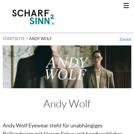
Men
STARTSEITE
AKTUELL: ANDY WOLF
ANDY WOLF
Zurück
Andy Wolf
Details zur Name der Marke
Andy Wolf Eyewear steht für unabhängiges
Brillendesign mit klarem Fokus: mit handwerklicher