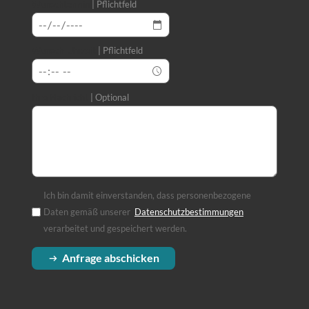
Wunschtermin
Pflichtfeld
Wunsch-Uhrzeit
Pflichtfeld
Ihre Nachricht
Optional
Ich bin damit einverstanden, dass personenbezogene
Daten gemäß unserer
Datenschutzbestimmungen
(Öffnet in einem
verarbeitet und gespeichert werden.
Anfrage abschicken