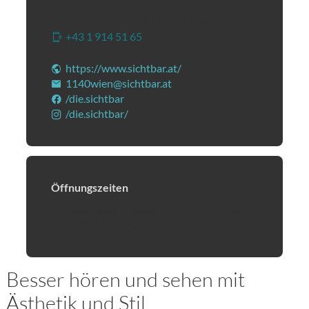
Linzer Straße 253
|
1140
Wien
+43 1 914 51 65
(Öffnet eventuell ein Programm 
https://www.sichtbar.at/
(Öffnet in einem neuen Tab
1140wien@sichtbar.at
(Öffnet eventuell ein Progr
/die.sichtbar
(Öffnet in einem neuen Tab oder Fenste
/die.sichtbar/
(Öffnet in einem neuen Tab oder Fenst
Öffnungszeiten
Montag bis Freitag 09:00 - 12:30 und
13:30 - 18:00 Uhr
Besser hören und sehen mit
Ästhetik und Stil