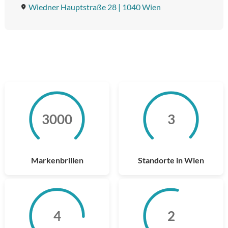
Wiedner Hauptstraße 28 | 1040 Wien
3000
3000
3
3
Markenbrillen
Standorte in Wien
4
4
2
2