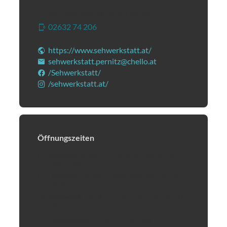
Hauptstraße 69
|
2763
Pernitz
02632 74 206
(Öffnet eventuell ein Programm um
https://www.sehwerkstatt.at/
(Öffnet in einem neue
sehwerkstatt.pernitz@chello.at
(Öffnet eventuell e
/Sehwerkstatt/
(Öffnet in einem neuen Tab oder Fen
/sehwerkstatt.at/
(Öffnet in einem neuen Tab oder F
Öffnungszeiten
Montag 08:00 - 12.30 Uhr und 14:00 -
18:00 Uhr
Dienstag 08:00 - 12.30 Uhr und 14:00 -
18:00 Uhr
Mittwoch 08:00 - 12.30 Uhr und 14:00 -
18:00 Uhr
Donnerstag 09:00 - 12.30 Uhr