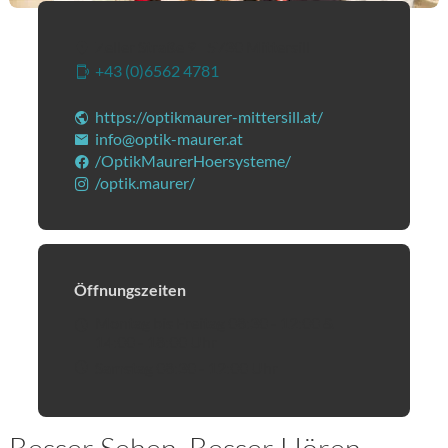
Zeller Straße 9
|
5730
Mittersill
+43 (0)6562 4781
(Öffnet eventuell ein Programm
https://optikmaurer-mittersill.at/
(Öffnet in einem 
info@optik-maurer.at
(Öffnet eventuell ein Progra
/OptikMaurerHoersysteme/
(Öffnet in einem neuen
/optik.maurer/
(Öffnet in einem neuen Tab oder Fens
Öffnungszeiten
Montag bis Freitag 08:30 - 12:00 &
14:00 - 18:00 Uhr
Samstag 08:30 - 12:00 Uhr
Besser Sehen. Besser Hören.