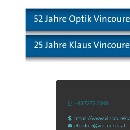
Schmiedstraße 15
|
4070
+43 7272 2348
(Öffnet 
https://www.vincourek.a
eferding@vincourek.at
(