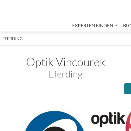
EXPERTEN FINDEN
BL
Unter
VINCOUREK, EFERDING
, EFERDING
Optik Vincourek
Eferding