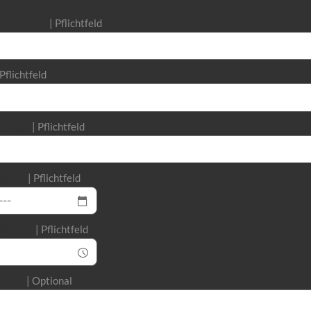
d Nachname
Pflichtfeld
Pflichtfeld
dresse
Pflichtfeld
ermin
Pflichtfeld
Uhrzeit
Pflichtfeld
hricht
Optional