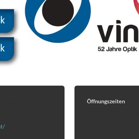
Öffnungszeiten
Eferding
eventuell ein Programm um die Nummer „004372722348“ a
Montag bis Freitag
18:00 Uhr
t/
(Öffnet in einem neuen Tab oder Fenster)
Samstag 08:30 - 1
Öffnet eventuell ein Programm um an den Empfänger „eferd