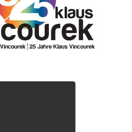
nzurufen)
 08:30 - 12:00 und 14:00 -
2:00 Uhr
ing@vincourek.at“ eine E-Mail zu schicken.)