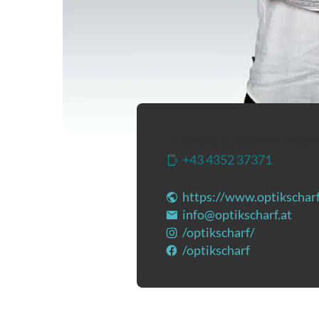
Grazer Straße 20
|
9400
+43 4352 37371
(Öffnet
https://www.optikscharf
info@optikscharf.at
(Öff
/optikscharf/
(Öffnet in 
/optikscharf
(Öffnet in e