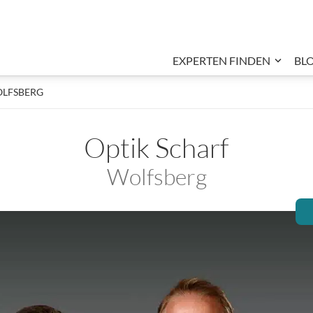
EXPERTEN FINDEN
BL
Unter
SCHARF, WOLFSBERG
OLFSBERG
Optik Scharf
Wolfsberg