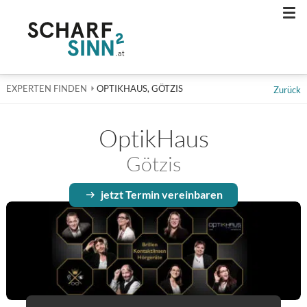
Men
EXPERTEN FINDEN
AKTUELL: OPTIKHAUS, GÖTZIS
OPTIKHAUS, GÖTZIS
Zurück
OptikHaus
Götzis
jetzt Termin vereinbaren