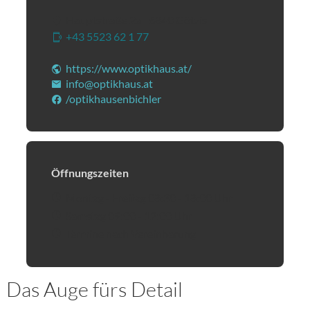
Hauptstraße 2a
|
6840
Götzis
+43 5523 62 1 77
(Öffnet eventuell ein Programm
https://www.optikhaus.at/
(Öffnet in einem neuen T
info@optikhaus.at
(Öffnet eventuell ein Programm 
/optikhausenbichler
(Öffnet in einem neuen Tab ode
Öffnungszeiten
Montag - Freitag 08:30 - 18:00 Uhr
Samstag 09:00 - 12:00 Uhr
Termine nach Vereinbarung
Das Auge fürs Detail