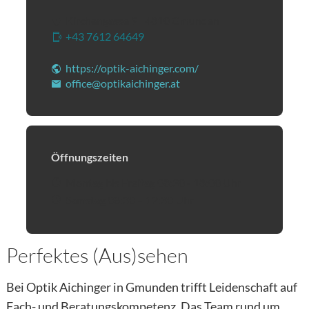
Kirchengasse 9
|
4810
Gmunden
+43 7612 64649
(Öffnet eventuell ein Programm 
https://optik-aichinger.com/
(Öffnet in einem neuen
office@optikaichinger.at
(Öffnet eventuell ein Prog
Öffnungszeiten
Montag bis Freitag 08:30 - 18:00 Uhr
Samstag 08:30 – 12:30 Uhr
Perfektes (Aus)sehen
Bei Optik Aichinger in Gmunden trifft Leidenschaft auf
Fach- und Beratungskompetenz. Das Team rund um