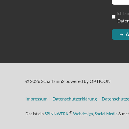
Ich bi
Daten
A
© 2026 Scharfsinn2 powered by OPTICON
Impressum
Datenschutzerklärung
Datenschutze
®
Das ist ein
SPiNNWERK
Webdesign
,
Social Media
& me