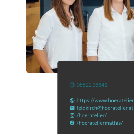
Schlossergasse 4
|
6800
05522 38841
(Öffnet ev
https://www.hoeratelier
feldkirch@hoeratelier.at
/hoeratelier/
(Öffnet in 
/hoerateliermathis/
(Öff