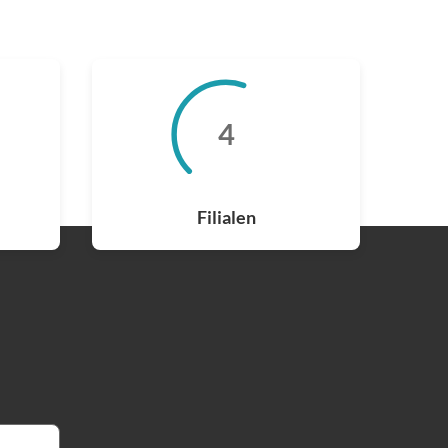
4
4
Filialen