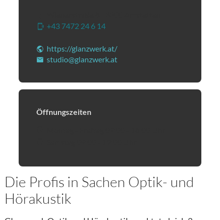
Wienerstraße 8
|
3300
Amstetten
+43 7472 24 6 14
(Öffnet eventuell ein Programm
https://glanzwerk.at/
(Öffnet in einem neuen Tab od
studio@glanzwerk.at
(Öffnet eventuell ein Program
Öffnungszeiten
Montag - Freitag 09:00 - 18:00 Uhr
Samstag 09:00 - 12:00 Uhr
Die Profis in Sachen Optik- und
Hörakustik